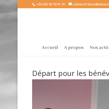
+33 (0)7 82 70 01 76
contact.france@associa
Accueil
A propos
Nos acti
Départ pour les bénév