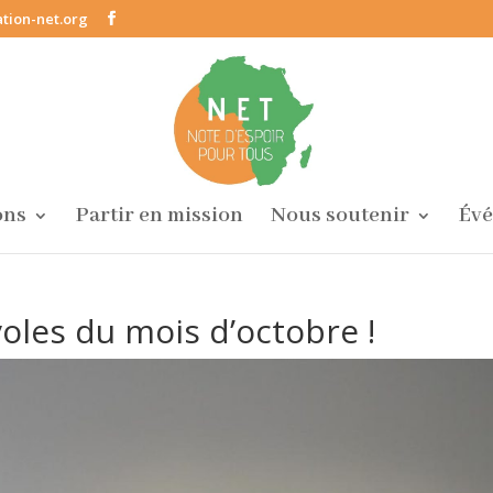
tion-net.org
ons
Partir en mission
Nous soutenir
Év
oles du mois d’octobre !