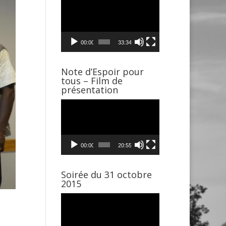
Lecteur
vidéo
00:00
33:34
Note d’Espoir pour
tous – Film de
présentation
Lecteur
vidéo
00:00
20:55
Soirée du 31 octobre
2015
Lecteur
vidéo