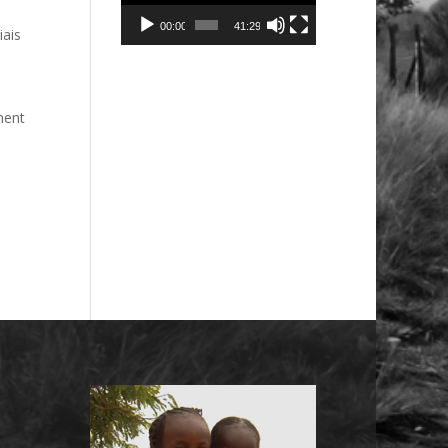
00:00
41:29
iais
ment