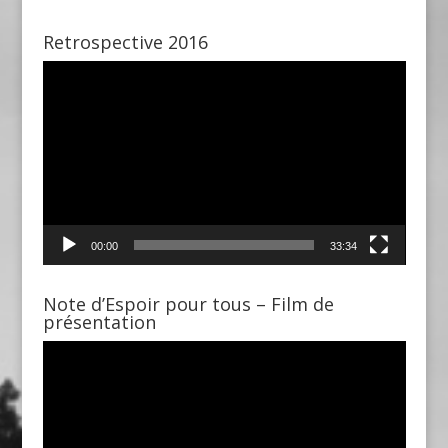
Retrospective 2016
Lecteur
vidéo
00:00
33:34
Note d’Espoir pour tous – Film de
présentation
Lecteur
vidéo