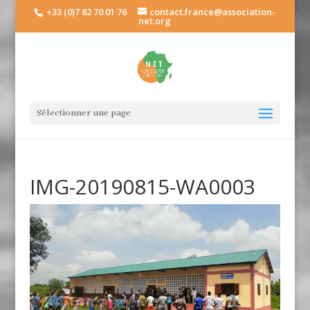
+33 (0)7 82 70 01 76
contact.france@association-
net.org
Sélectionner une page
IMG-20190815-WA0003