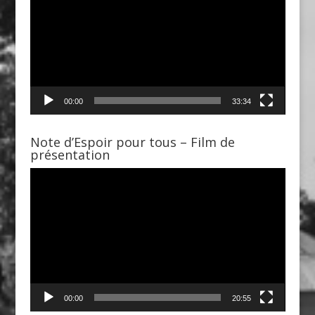
00:00
33:34
Note d’Espoir pour tous – Film de
présentation
Lecteur
vidéo
00:00
20:55