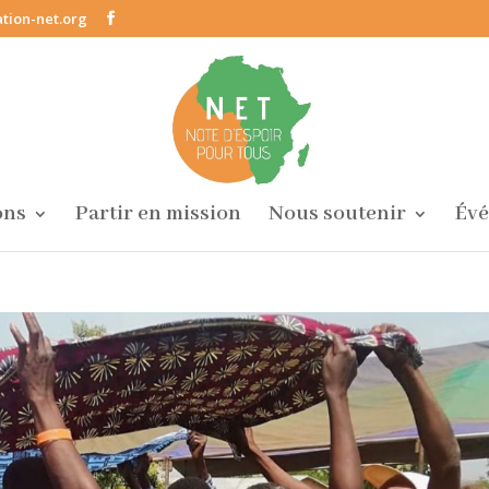
tion-net.org
ons
Partir en mission
Nous soutenir
Év