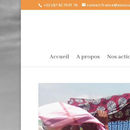
+33 (0)7 82 70 01 76
contact.france@associa
Accueil
A propos
Nos acti