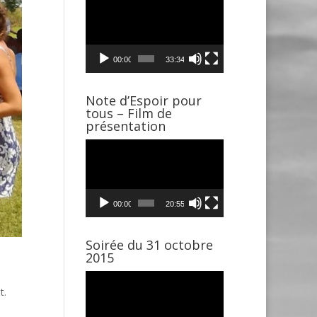
Lecteur
vidéo
00:00
33:34
Note d’Espoir pour
tous – Film de
présentation
Lecteur
vidéo
00:00
20:55
Soirée du 31 octobre
2015
Lecteur
t.
vidéo